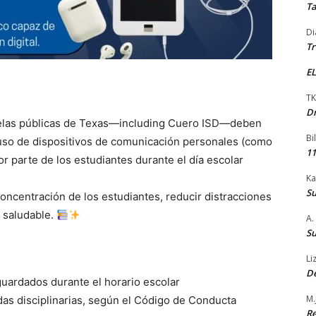
Ta
Di
Tr
EL
TK
Dr
scuelas públicas de Texas—including Cuero ISD—deben
Bi
 uso de dispositivos de comunicación personales (como
11
por parte de los estudiantes durante el día escolar
Ka
Su
oncentración de los estudiantes, reducir distracciones
 saludable.
A.
Su
Li
De
guardados durante el horario escolar
M.
das disciplinarias, según el Código de Conducta
Re