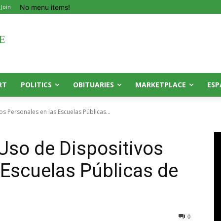
No menu items!
 Join
RT
POLITICS
OBITUARIES
MARKETPLACE
ESP
 Personales en las Escuelas Públicas...
Uso de Dispositivos
 Escuelas Públicas de
0
0